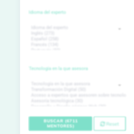
Idioma del experto
Tecnología en la que asesora
BUSCAR (6711
Reset
MENTORES)