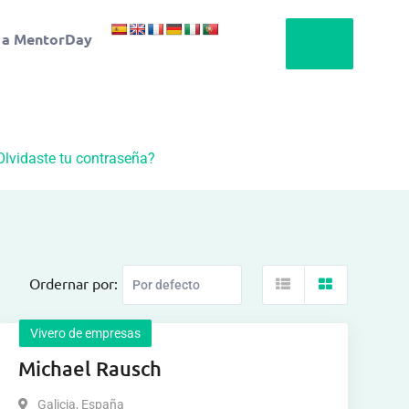
 a MentorDay
Olvidaste tu contraseña?
Ordernar por:
Vivero de empresas
Michael Rausch
Galicia
,
España