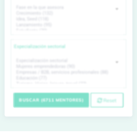
Especialización sectorial
BUSCAR (6711 MENTORES)
Reset