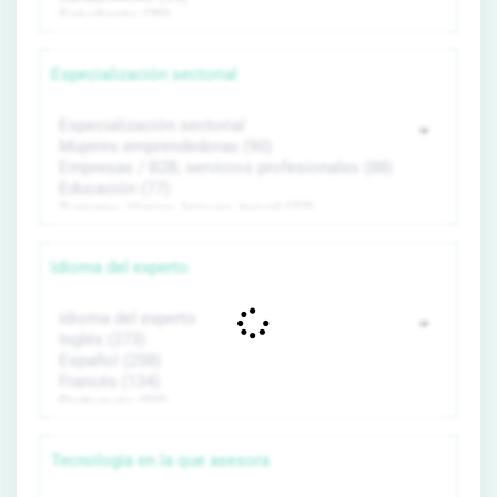
Especialización sectorial
Idioma del experto
Tecnología en la que asesora