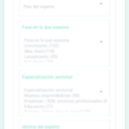
Fase en la que asesora
Especialización sectorial
Idioma del experto