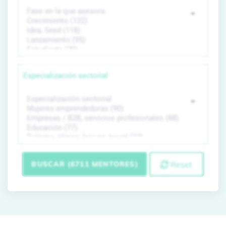
Especialización sectorial
BUSCAR (6711 MENTORES)
Reset