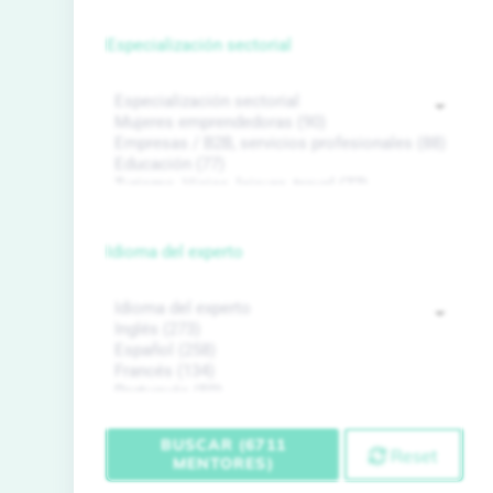
Especialización sectorial
Idioma del experto
BUSCAR (6711
Reset
MENTORES)