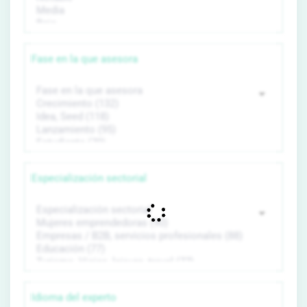
Fase en la que asesora
Especialización sectorial
Idioma del experto