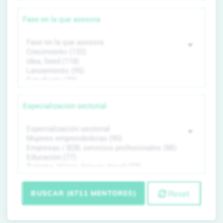
Fase en la que asesora
Especialización sectorial
BUSCAR (6711 MENTORES)
Reset