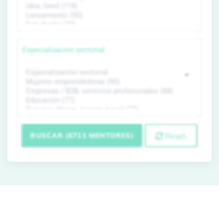
Especialización sectorial
BUSCAR (6711 MENTORES)
Reset