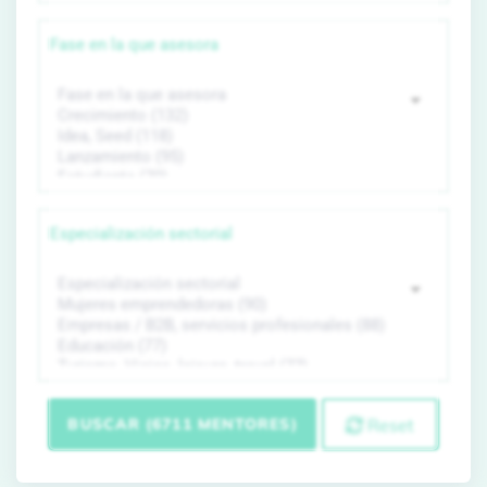
Fase en la que asesora
Especialización sectorial
BUSCAR (6711 MENTORES)
Reset