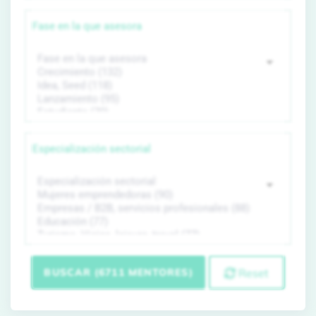
Fase en la que asesora
Especialización sectorial
BUSCAR (6711 MENTORES)
Reset