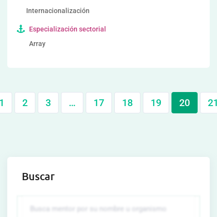
Internacionalización
Especialización sectorial
Array
1
2
3
…
17
18
19
20
2
Buscar