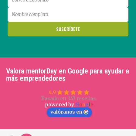
Valora mentorDay en Google para ayudar a
más emprendedores
4.9
Basado en 347 reseñas.
powered by
G
o
o
g
l
e
valóranos en