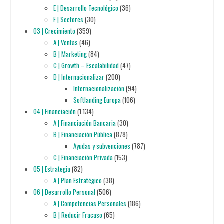
E | Desarrollo Tecnológico
(36)
F | Sectores
(30)
03 | Crecimiento
(359)
A | Ventas
(46)
B | Marketing
(84)
C | Growth – Escalabilidad
(47)
D | Internacionalizar
(200)
Internacionalización
(94)
Softlanding Europa
(106)
04 | Financiación
(1.134)
A | Financiación Bancaria
(30)
B | Financiación Pública
(878)
Ayudas y subvenciones
(787)
C | Financiación Privada
(153)
05 | Estrategia
(82)
A | Plan Estratégico
(38)
06 | Desarrollo Personal
(506)
A | Competencias Personales
(186)
B | Reducir Fracaso
(65)