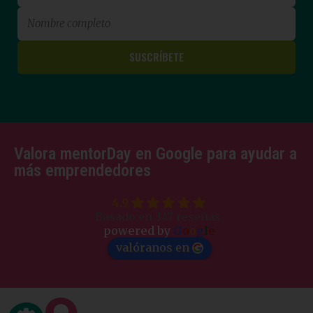
Valora mentorDay en Google para ayudar a
más emprendedores
4.9
Basado en 347 reseñas.
powered by
G
o
o
g
l
e
valóranos en