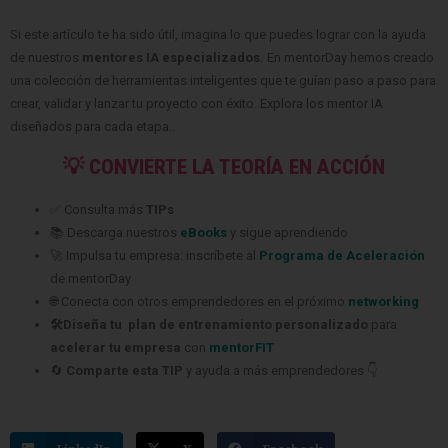
Si este artículo te ha sido útil, imagina lo que puedes lograr con la ayuda
de nuestros
mentores IA especializados
.
En mentorDay hemos creado
una colección de herramientas inteligentes que te guían paso a paso para
crear, validar y lanzar tu proyecto con éxito. Explora los mentor IA
diseñados para cada etapa..
💡 CONVIERTE LA TEORÍA EN ACCIÓN
✅ Consulta más
TIPs
📚 Descarga nuestros
eBooks
y sigue aprendiendo
🚀 Impulsa tu empresa: inscríbete al
Programa de Aceleración
de mentorDay
🌐 Conecta con otros emprendedores en el próximo
networking
🛠️Diseña tu plan de entrenamiento personalizado
para
acelerar tu empresa
con
mentorFIT
🔄
Comparte esta TIP
y ayuda a más emprendedores 👇