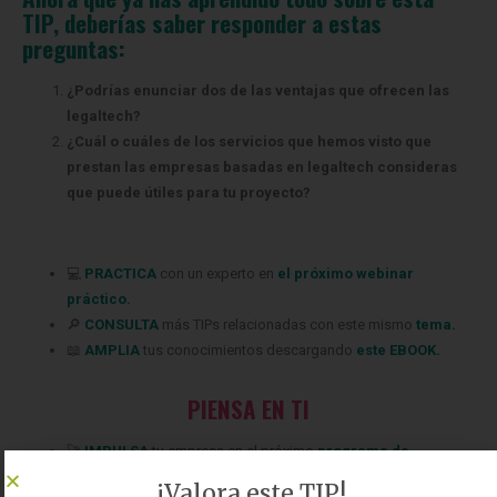
TIP, deberías saber responder a estas
preguntas:
¿Podrías enunciar dos de las ventajas que ofrecen las
legaltech?
¿Cuál o cuáles de los servicios que hemos visto que
prestan las empresas basadas en legaltech consideras
que puede útiles para tu proyecto?
💻
PRACTICA
con un experto en
el próximo webinar
práctico.
🔎
CONSULTA
más TIPs relacionadas
con este mismo
tema.
📖
AMPLIA
tus conocimientos descargando
este EBOOK.
PIENSA EN TI
‍🚀
IMPULSA
tu empresa en el próximo
programa de
aceleración
,
¡
reserva tu plaza ya
!.
¡Valora este TIP!