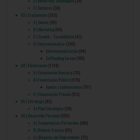
E | Desarrollo Tecnológico
(36)
F | Sectores
(30)
03 | Crecimiento
(359)
A | Ventas
(46)
B | Marketing
(84)
C | Growth – Escalabilidad
(47)
D | Internacionalizar
(200)
Internacionalización
(94)
Softlanding Europa
(106)
04 | Financiación
(1.134)
A | Financiación Bancaria
(30)
B | Financiación Pública
(878)
Ayudas y subvenciones
(787)
C | Financiación Privada
(153)
05 | Estrategia
(82)
A | Plan Estratégico
(38)
06 | Desarrollo Personal
(505)
A | Competencias Personales
(186)
B | Reducir Fracaso
(65)
C | Bloqueos del Emprendedor
(32)