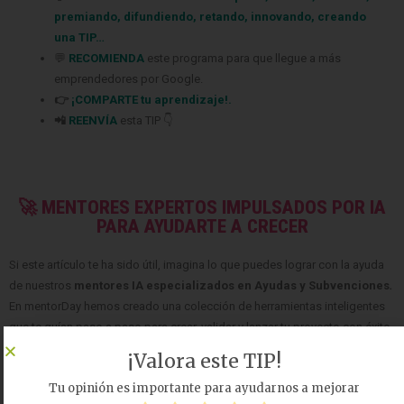
premiando
,
difundiendo
,
retando
,
innovando
,
creando
una TIP
…
💬
RECOMIENDA
este programa para que llegue a más
emprendedores
por Google.
👉
¡COMPARTE tu aprendizaje!.
📲
REENVÍA
esta TIP 👇
🚀 MENTORES EXPERTOS IMPULSADOS POR IA
PARA AYUDARTE A CRECER
Si este artículo te ha sido útil, imagina lo que puedes lograr con la ayuda
de nuestros
mentores IA especializados en Ayudas y Subvenciones
.
En mentorDay hemos creado una colección de herramientas inteligentes
que te guían paso a paso para crear, validar y lanzar tu proyecto con éxito.
Explora los mentor IA diseñados para cada etapa:
¡Valora este TIP!
mentor IA – AYUDAS
: conoce las ayudas y subvenciones
Tu opinión es importante para ayudarnos a mejorar
disponibles y como solicitarlas