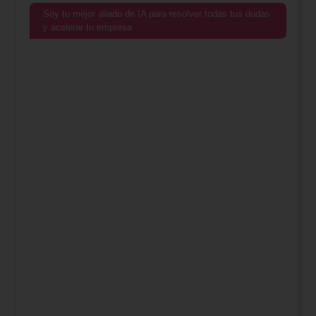
Soy tu mejor aliado de IA para resolver todas tus dudas
y acelerar tu empresa