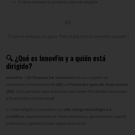
Y cómo preparar tu proyecto para ser elegible
“El que no arriesga, no gana. Pero el que innova, necesita respaldo.”
🔍 ¿Qué es InnovFin y a quién está
dirigido?
InnovFin – EU Finance for Innovators
es un conjunto de
instrumentos financieros del
BEI
y el
Fondo Europeo de Inversiones
(FEI)
. Está pensado para empresas que tienen dificultades de acceso
a financiación convencional.
👉 Está dirigido a proyectos con
alto riesgo tecnológico o
científico
, especialmente en fases tempranas, que necesitan capital,
préstamos o garantías para seguir avanzando.