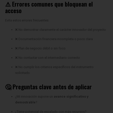
⚠️ Errores comunes que bloquean el
acceso
Evita estos errores frecuentes:
❌ No demostrar claramente el carácter innovador del proyecto
❌ Documentación financiera incompleta o poco clara
❌ Plan de negocio débil o sin foco
❌ No contactar con el intermediario correcto
❌ No cumplir los criterios específicos del instrumento
solicitado
🤔 Preguntas clave antes de aplicar
¿Mi innovación supone un
avance significativo y
demostrable
?
¿Tiene potencial de escalado con más recursos?