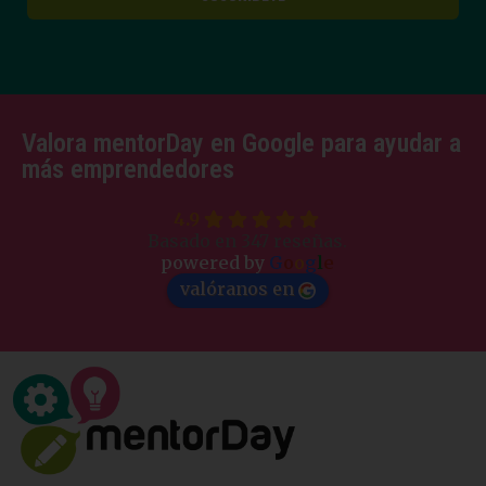
Valora mentorDay en Google para ayudar a
más emprendedores
4.9
Basado en 347 reseñas.
powered by
G
o
o
g
l
e
valóranos en