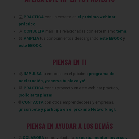
💻
PRACTICA
con un experto en
el próximo webinar
práctico.
🔎
CONSULTA
más TIPs relacionadas
con este mismo
tema.
📖
AMPLIA
tus conocimientos descargando
este EBOOK
y
este EBOOK.
PIENSA EN TI
‍🚀
IMPULSA
tu empresa en el próximo
programa de
aceleración
,
¡
reserva tu plaza ya
!.
🥁
PRACTICA
con tu proyecto en este webinar práctico,
¡
solicita tu plaza
!
.
🌐
CONTACTA
con otros emprendedores y empresas,
¡
inscríbete
y participa en el próximo Networking!.
PIENSA EN AYUDAR A LOS DEMÁS
🤝
COLABORA
como voluntario:
experto
,
mentor
,
inversor
,