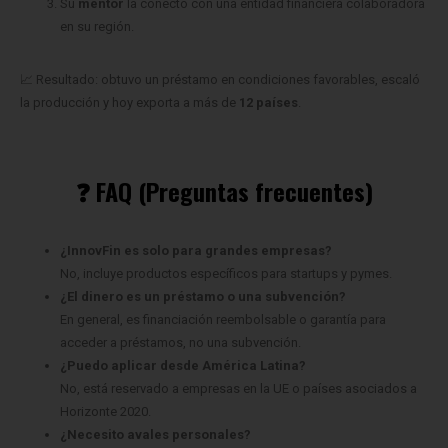
Su
mentor
la conectó con una entidad financiera colaboradora
en su región.
📈 Resultado: obtuvo un préstamo en condiciones favorables, escaló
la producción y hoy exporta a más de
12 países
.
❓ FAQ (Preguntas frecuentes)
¿InnovFin es solo para grandes empresas?
No, incluye productos específicos para startups y pymes.
¿El dinero es un préstamo o una subvención?
En general, es financiación reembolsable o garantía para
acceder a préstamos, no una subvención.
¿Puedo aplicar desde América Latina?
No, está reservado a empresas en la UE o países asociados a
Horizonte 2020.
¿Necesito avales personales?