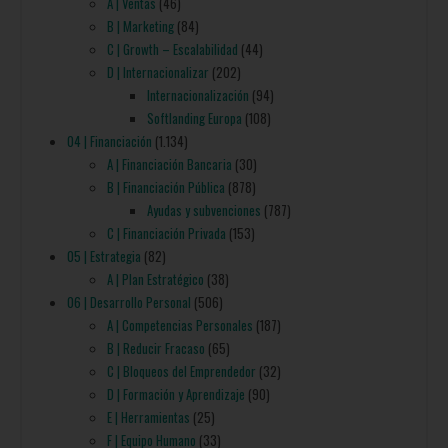
A | Ventas
(46)
B | Marketing
(84)
C | Growth – Escalabilidad
(44)
D | Internacionalizar
(202)
Internacionalización
(94)
Softlanding Europa
(108)
04 | Financiación
(1.134)
A | Financiación Bancaria
(30)
B | Financiación Pública
(878)
Ayudas y subvenciones
(787)
C | Financiación Privada
(153)
05 | Estrategia
(82)
A | Plan Estratégico
(38)
06 | Desarrollo Personal
(506)
A | Competencias Personales
(187)
B | Reducir Fracaso
(65)
C | Bloqueos del Emprendedor
(32)
D | Formación y Aprendizaje
(90)
E | Herramientas
(25)
F | Equipo Humano
(33)