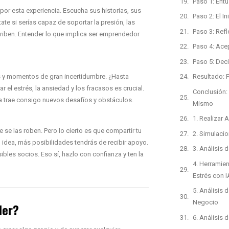
Paso 1: Entu
r esta experiencia. Escucha sus historias, sus
Paso 2: El In
ate si serías capaz de soportar la presión, las
Paso 3: Ref
riben. Entender lo que implica ser emprendedor
Paso 4: Ace
Paso 5: Dec
s y momentos de gran incertidumbre. ¿Hasta
Resultado: F
 el estrés, la ansiedad y los fracasos es crucial.
Conclusión:
pa trae consigo nuevos desafíos y obstáculos.
Mismo
1. Realizar
se las roben. Pero lo cierto es que compartir tu
2. Simulaci
idea, más posibilidades tendrás de recibir apoyo.
3. Análisis 
les socios. Eso sí, hazlo con confianza y ten la
4. Herramien
Estrés con I
5. Análisis
Negocio
der?
6. Análisis 