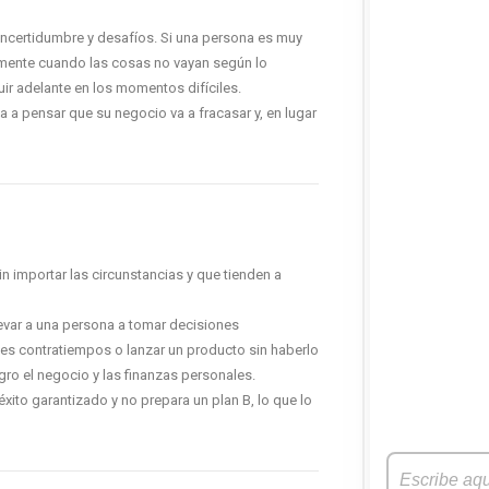
incertidumbre y desafíos. Si una persona es muy
damente cuando las cosas no vayan según lo
ir adelante en los momentos difíciles.
 a pensar que su negocio va a fracasar y, en lugar
n importar las circunstancias y que tienden a
evar a una persona a tomar decisiones
es contratiempos o lanzar un producto sin haberlo
ro el negocio y las finanzas personales.
ito garantizado y no prepara un plan B, lo que lo