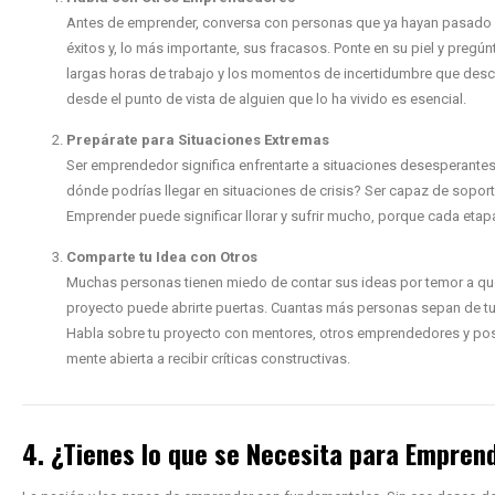
Antes de emprender, conversa con personas que ya hayan pasado po
éxitos y, lo más importante, sus fracasos. Ponte en su piel y pregúnt
largas horas de trabajo y los momentos de incertidumbre que desc
desde el punto de vista de alguien que lo ha vivido es esencial.
Prepárate para Situaciones Extremas
Ser emprendedor significa enfrentarte a situaciones desesperante
dónde podrías llegar en situaciones de crisis? Ser capaz de soportar
Emprender puede significar llorar y sufrir mucho, porque cada eta
Comparte tu Idea con Otros
Muchas personas tienen miedo de contar sus ideas por temor a que 
proyecto puede abrirte puertas. Cuantas más personas sepan de tu 
Habla sobre tu proyecto con mentores, otros emprendedores y posib
mente abierta a recibir críticas constructivas.
4. ¿Tienes lo que se Necesita para Empren