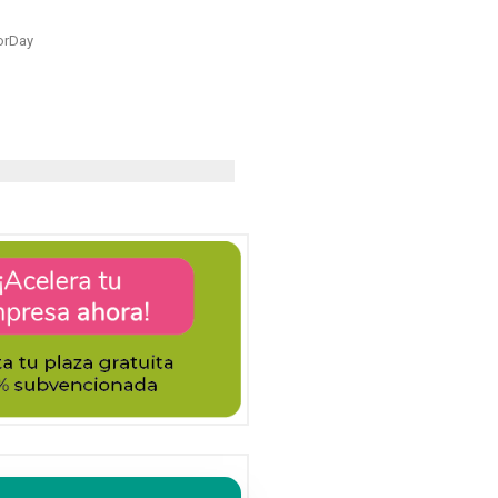
orDay