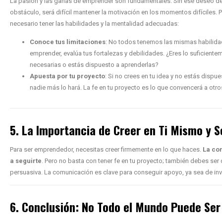
La pasión y las ganas de emprender son fundamentales. Sin ese deseo de 
obstáculo, será difícil mantener la motivación en los momentos difíciles.
necesario tener las habilidades y la mentalidad adecuadas:
Conoce tus limitaciones
: No todos tenemos las mismas habilidad
emprender, evalúa tus fortalezas y debilidades. ¿Eres lo suficientem
necesarias o estás dispuesto a aprenderlas?
Apuesta por tu proyecto
: Si no crees en tu idea y no estás dispues
nadie más lo hará. La fe en tu proyecto es lo que convencerá a otro
5. La Importancia de Creer en Ti Mismo y 
Para ser emprendedor, necesitas creer firmemente en lo que haces.
La con
a seguirte
. Pero no basta con tener fe en tu proyecto; también debes ser
persuasiva. La comunicación es clave para conseguir apoyo, ya sea de inv
6. Conclusión: No Todo el Mundo Puede Ser