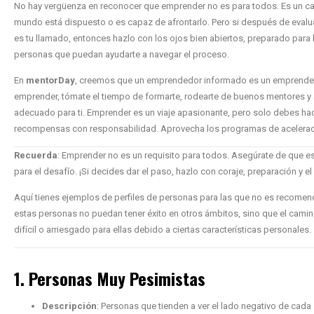
No hay vergüenza en reconocer que emprender no es para todos. Es un cami
mundo está dispuesto o es capaz de afrontarlo. Pero si después de eval
es tu llamado, entonces hazlo con los ojos bien abiertos, preparado para
personas que puedan ayudarte a navegar el proceso.
En
mentorDay
, creemos que un emprendedor informado es un emprende
emprender, tómate el tiempo de formarte, rodearte de buenos mentores y 
adecuado para ti. Emprender es un viaje apasionante, pero solo debes hacer
recompensas con responsabilidad. Aprovecha los programas de acelerac
Recuerda
: Emprender no es un requisito para todos. Asegúrate de que e
para el desafío. ¡Si decides dar el paso, hazlo con coraje, preparación y e
Aquí tienes ejemplos de perfiles de personas para las que no es recomen
estas personas no puedan tener éxito en otros ámbitos, sino que el cam
difícil o arriesgado para ellas debido a ciertas características personales.
1. Personas Muy Pesimistas
Descripción
: Personas que tienden a ver el lado negativo de cada 