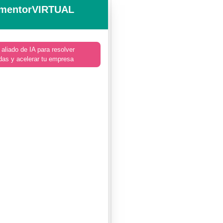
mentorVIRTUAL
 aliado de IA para resolver
das y acelerar tu empresa