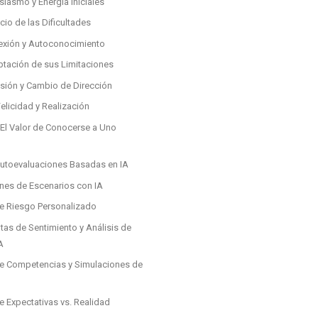
siasmo y Energía Iniciales
icio de las Dificultades
lexión y Autoconocimiento
ptación de sus Limitaciones
isión y Cambio de Dirección
elicidad y Realización
 El Valor de Conocerse a Uno
 Autoevaluaciones Basadas en IA
ones de Escenarios con IA
de Riesgo Personalizado
tas de Sentimiento y Análisis de
A
 de Competencias y Simulaciones de
de Expectativas vs. Realidad