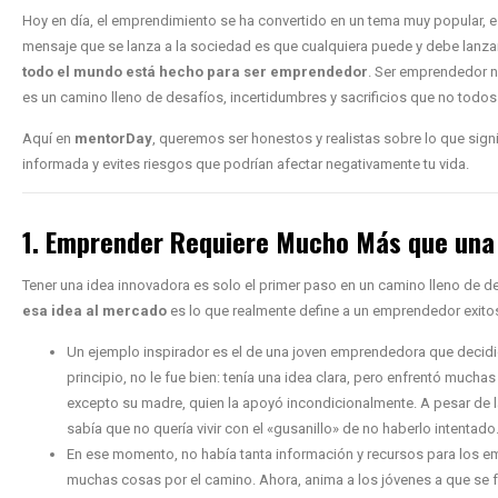
Hoy en día, el emprendimiento se ha convertido en un tema muy popular, e
mensaje que se lanza a la sociedad es que cualquiera puede y debe lanzar
todo el mundo está hecho para ser emprendedor
. Ser emprendedor no
es un camino lleno de desafíos, incertidumbres y sacrificios que no todo
Aquí en
mentorDay
, queremos ser honestos y realistas sobre lo que sig
informada y evites riesgos que podrían afectar negativamente tu vida.
1. Emprender Requiere Mucho Más que una
Tener una idea innovadora es solo el primer paso en un camino lleno de d
esa idea al mercado
es lo que realmente define a un emprendedor exito
Un ejemplo inspirador es el de una joven emprendedora que decidió
principio, no le fue bien: tenía una idea clara, pero enfrentó muchas 
excepto su madre, quien la apoyó incondicionalmente. A pesar de l
sabía que no quería vivir con el «gusanillo» de no haberlo intentado
En ese momento, no había tanta información y recursos para los e
muchas cosas por el camino. Ahora, anima a los jóvenes a que se