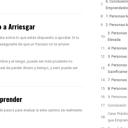
6. Conclusió
Emprendedor,
1. Personas 
o a Arriesgar
2. Personas 
3. Personas
lista sobre lo que estás dispuesto a apostar. Si tu
Elevada
asegurarte de que un fracaso no te arruine
4. Personas
5. Personas 
umbre y el riesgo, puede ser más prudente no
6. Personas
eal de perder dinero y tiempo, y esto puede ser
Sacrificarse
7. Personas
8. Personas 
mprender
9. Personas
Conclusión
de pasos para evaluar si este camino es realmente
Caso Práctic
que Emprend