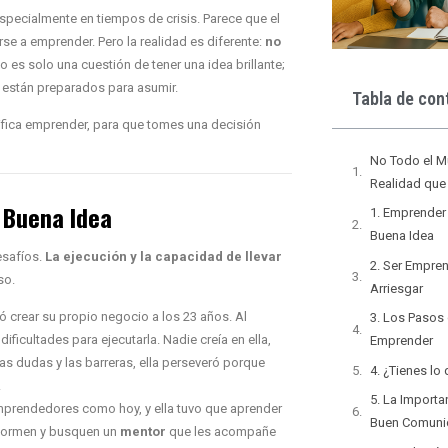
specialmente en tiempos de crisis. Parece que el
se a emprender. Pero la realidad es diferente:
no
 es solo una cuestión de tener una idea brillante;
s están preparados para asumir.
Tabla de con
nifica emprender, para que tomes una decisión
No Todo el M
Realidad que
 Buena Idea
1. Emprender
Buena Idea
esafíos.
La ejecución y la capacidad de llevar
2. Ser Empren
so.
Arriesgar
 crear su propio negocio a los 23 años. Al
3. Los Pasos
dificultades para ejecutarla. Nadie creía en ella,
Emprender
as dudas y las barreras, ella perseveró porque
4. ¿Tienes lo
.
5. La Importa
mprendedores como hoy, y ella tuvo que aprender
Buen Comuni
 formen y busquen un
mentor
que les acompañe