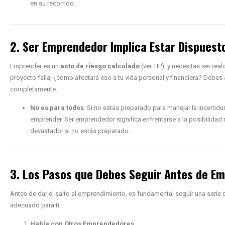
en su recorrido.
2. Ser Emprendedor Implica Estar Dispuest
Emprender es un
acto de riesgo calculado
(ver TIP), y necesitas ser rea
proyecto falla, ¿cómo afectará eso a tu vida personal y financiera? Debes 
completamente.
No es para todos
: Si no estás preparado para manejar la incertid
emprender. Ser emprendedor significa enfrentarse a la posibilidad r
devastador si no estás preparado.
3. Los Pasos que Debes Seguir Antes de E
Antes de dar el salto al emprendimiento, es fundamental seguir una serie 
adecuado para ti:
Habla con Otros Emprendedores