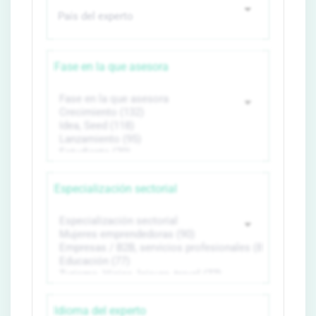
Fase en la que asesora
Especialización sectorial
Idioma del experto