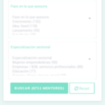
Fase en la que asesora
Especialización sectorial
BUSCAR (6711 MENTORES)
Reset