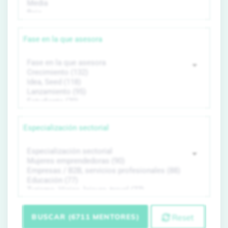
Fase en la que asesora
Especialización sectorial
BUSCAR (6711 MENTORES)
Reset