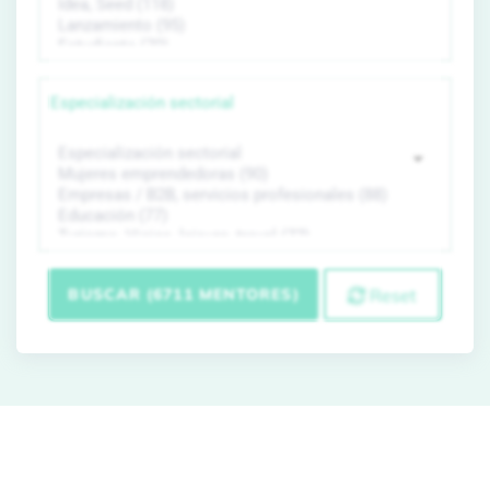
Especialización sectorial
BUSCAR (6711 MENTORES)
Reset