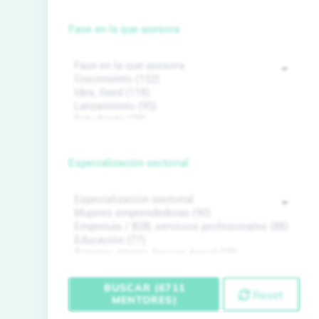
Fase en la que asesora
Especialización sectorial
BUSCAR (6711
Reset
MENTORES)