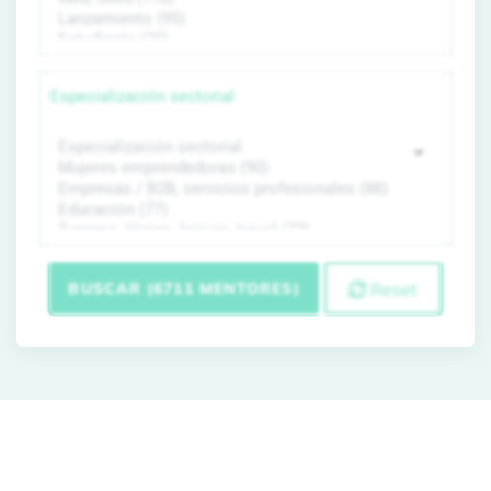
Especialización sectorial
BUSCAR (6711 MENTORES)
Reset