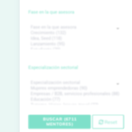
Fase en la que asesora
Especialización sectorial
BUSCAR (6711
Reset
MENTORES)