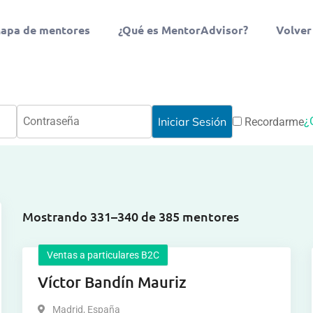
apa de mentores
¿Qué es MentorAdvisor?
Volver
¿
Recordarme
Mostrando 331–340 de 385 mentores
Ventas a particulares B2C
Víctor Bandín Mauriz
Madrid
,
España