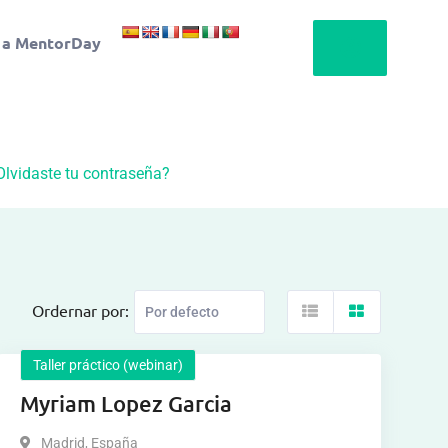
 a MentorDay
Olvidaste tu contraseña?
Ordernar por:
Taller práctico (webinar)
Myriam Lopez Garcia
Madrid
,
España