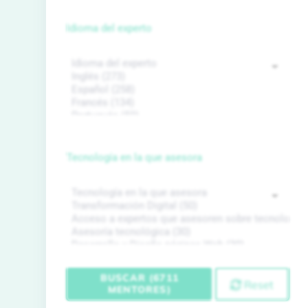
Idioma del experto
Tecnología en la que asesora
BUSCAR (6711
Reset
MENTORES)