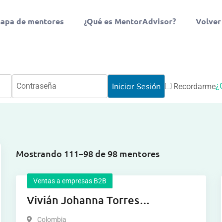
apa de mentores
¿Qué es MentorAdvisor?
Volver
¿
Recordarme
Mostrando 111–98 de 98 mentores
Ventas a empresas B2B
Vivián Johanna Torres
Fernández
Colombia