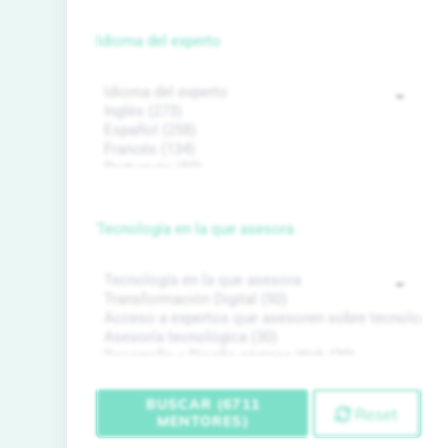
Idioma del experto
Tecnología en la que asesora
BUSCAR (6711
Reset
MENTORES)