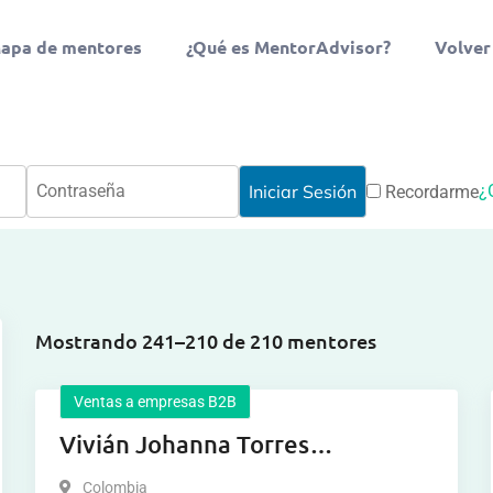
apa de mentores
¿Qué es MentorAdvisor?
Volver
¿
Recordarme
Mostrando 241–210 de 210 mentores
Ventas a empresas B2B
Vivián Johanna Torres
Fernández
Colombia