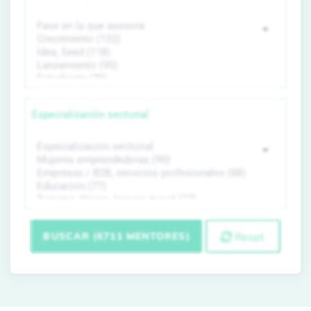
Especialización sectorial
BUSCAR (6711 MENTORES)
Reset