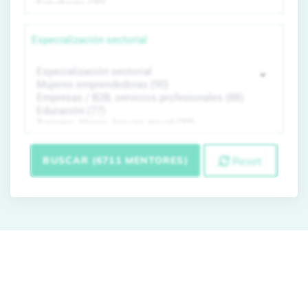
Especialización sectorial
BUSCAR (6711 MENTORES)
Reset