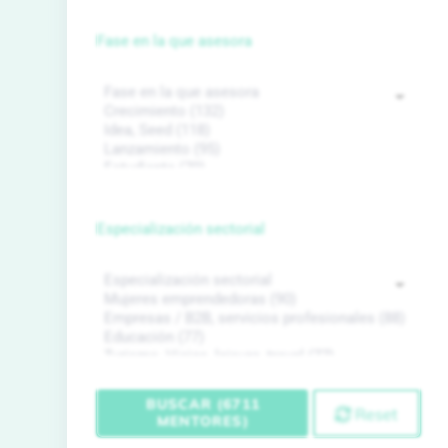
Fase en la que asesora
Especialización sectorial
BUSCAR (6711
Reset
MENTORES)