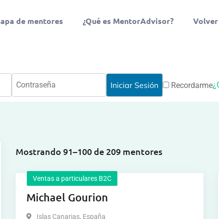
apa de mentores
¿Qué es MentorAdvisor?
Volver
¿
Recordarme
Mostrando 91–100 de 209 mentores
Ventas a particulares B2C
Michael Gourion
Islas Canarias
,
España