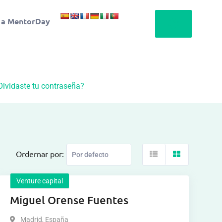
 a MentorDay
Olvidaste tu contraseña?
Ordernar por:
Venture capital
Miguel Orense Fuentes
Madrid
,
España