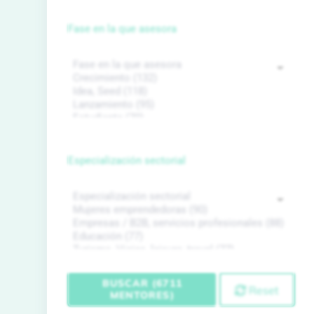
Fase en la que asesora
Especialización sectorial
BUSCAR (6711
Reset
MENTORES)