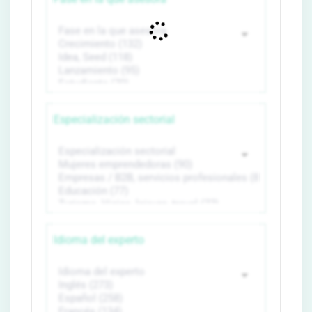
Especialización sectorial
Idioma del experto