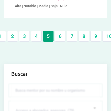
Alta | Notable | Media | Baja | Nula
1
2
3
4
5
6
7
8
9
1
Buscar