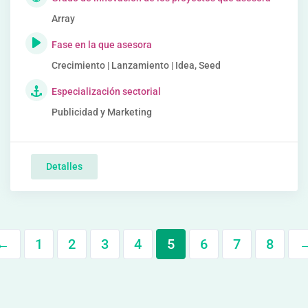
Array
Fase en la que asesora
Crecimiento | Lanzamiento | Idea, Seed
Especialización sectorial
Publicidad y Marketing
Detalles
←
1
2
3
4
5
6
7
8