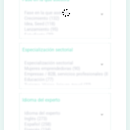
Especialización sectorial
Idioma del experto