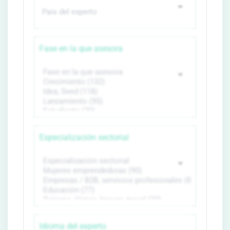
Fase en la que asesora
Especialización sectorial
Idioma del experto