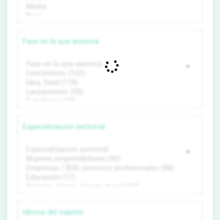
Fase en la que asesora
Especialización sectorial
Idioma del experto