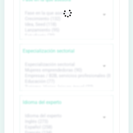
Especialización sectorial
Idioma del experto