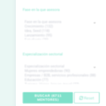
Fase en la que asesora
Especialización sectorial
BUSCAR (6711
Reset
MENTORES)