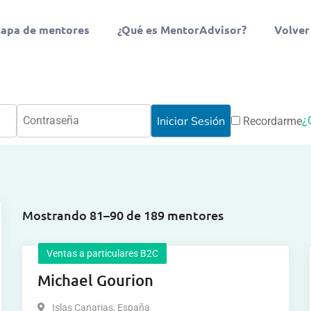
apa de mentores
¿Qué es MentorAdvisor?
Volver
¿
Recordarme
Mostrando 81–90 de 189 mentores
Ventas a particulares B2C
Michael Gourion
Islas Canarias
,
España