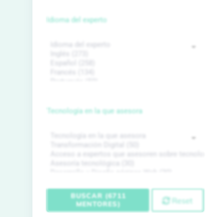
Idioma del experto
Tecnología en la que asesora
BUSCAR (6711
Reset
MENTORES)