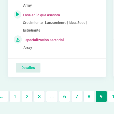
Array
Fase en la que asesora
Crecimiento | Lanzamiento | Idea, Seed |
Estudiante
Especialización sectorial
Array
Detalles
←
1
2
3
…
6
7
8
9