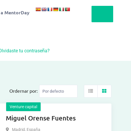
 a MentorDay
Olvidaste tu contraseña?
Ordernar por:
Venture capital
Miguel Orense Fuentes
Madrid
,
España