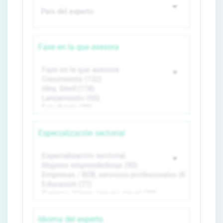
Fase en la que asesora
Especialización sectorial
Idioma del experto