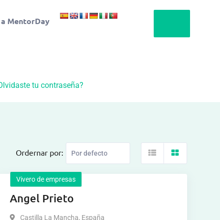
 a MentorDay
Olvidaste tu contraseña?
Ordernar por:
Vivero de empresas
Angel Prieto
Castilla La Mancha
,
España