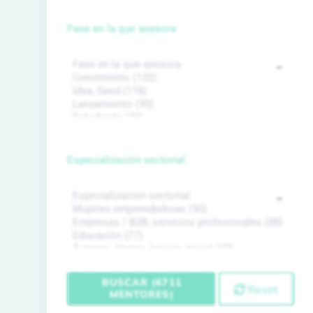
Fase en la que asesora
Especialización sectorial
BUSCAR (6711
Reset
MENTORES)