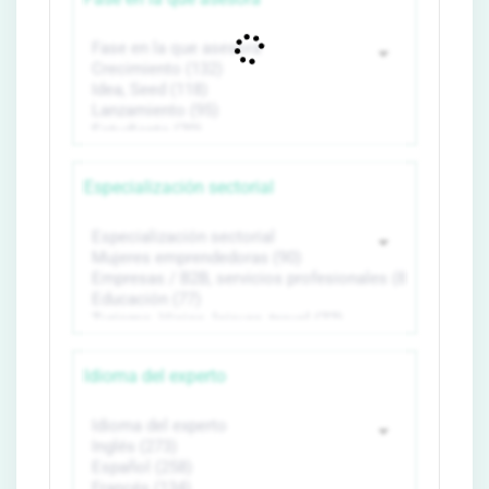
Especialización sectorial
Idioma del experto