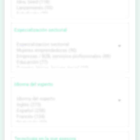
Especialización sectorial
Idioma del experto
Tecnología en la que asesora