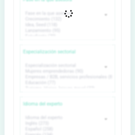
Especialización sectorial
Idioma del experto