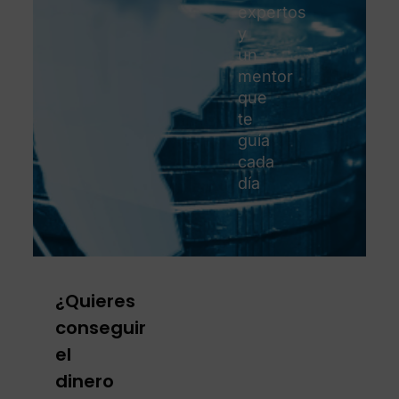
expertos
y
un
mentor
que
te
guía
cada
día
¿Quieres
conseguir
el
dinero