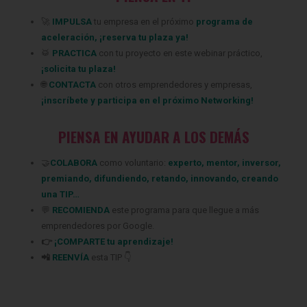
‍🚀
IMPULSA
tu empresa en el próximo
programa de
aceleración
,
¡
reserva tu plaza ya
!
🥁
PRACTICA
con tu proyecto en este webinar práctico,
¡
solicita tu plaza
!
🌐
CONTACTA
con otros emprendedores y empresas,
¡
inscríbete
y participa en el próximo Networking!
PIENSA EN AYUDAR A LOS DEMÁS
🤝
COLABORA
como voluntario:
experto
,
mentor
,
inversor
,
premiando
,
difundiendo
,
retando
,
innovando
,
creando
una TIP
…
💬
RECOMIENDA
este programa para que llegue a más
emprendedores
por Google.
👉
¡COMPARTE tu aprendizaje!
📲
REENVÍA
esta TIP 👇
🚀 MENTORES EXPERTOS IMPULSADOS POR IA