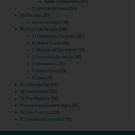
C | Financiación Privada
(153)
05 | Estrategia
(82)
A | Plan Estratégico
(38)
06 | Desarrollo Personal
(506)
A | Competencias Personales
(187)
B | Reducir Fracaso
(65)
C | Bloqueos del Emprendedor
(32)
D | Formación y Aprendizaje
(90)
E | Herramientas
(25)
F | Equipo Humano
(33)
H | Salud
(74)
07 | Ciberseguridad
(171)
08 | Sostenibilidad
(357)
09 | Para Mentores
(156)
10 | Escuela para Business Angels
(55)
11 | Casos Prácticos
(331)
12 | Reactivación Empresarial
(116)