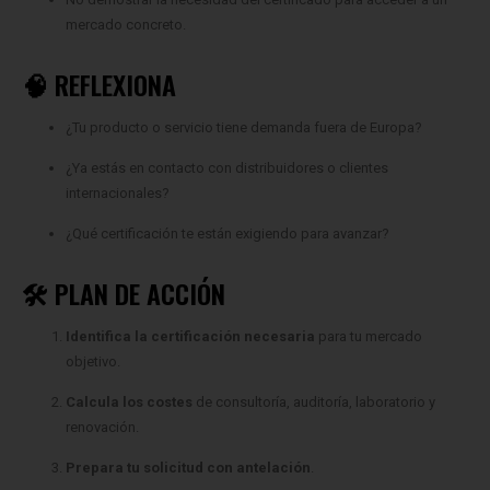
🧠 REFLEXIONA
¿Tu producto o servicio tiene demanda fuera de Europa?
¿Ya estás en contacto con distribuidores o clientes
internacionales?
¿Qué certificación te están exigiendo para avanzar?
🛠️ PLAN DE ACCIÓN
Identifica la certificación necesaria
para tu mercado
objetivo.
Calcula los costes
de consultoría, auditoría, laboratorio y
renovación.
Prepara tu solicitud con antelación
.
Apóyate en un mentor o consultor experto.