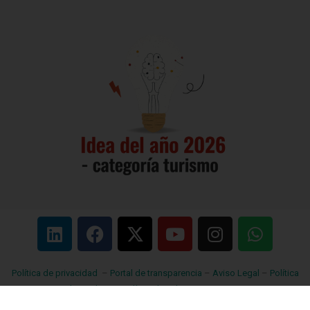
Política de privacidad
–
Portal de transparencia
–
Aviso Legal
–
Política
de Cookies
–
Política de enlaces
–
Contacto