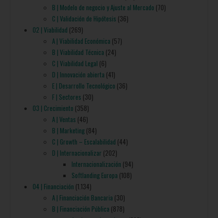
C | Validación de Hipótesis
(36)
02 | Viabilidad
(269)
A | Viabilidad Económica
(57)
B | Viabilidad Técnica
(24)
C | Viabilidad Legal
(6)
D | Innovación abierta
(41)
E | Desarrollo Tecnológico
(36)
F | Sectores
(30)
03 | Crecimiento
(358)
A | Ventas
(46)
B | Marketing
(84)
C | Growth – Escalabilidad
(44)
D | Internacionalizar
(202)
Internacionalización
(94)
Softlanding Europa
(108)
04 | Financiación
(1.134)
A | Financiación Bancaria
(30)
B | Financiación Pública
(878)
Ayudas y subvenciones
(787)