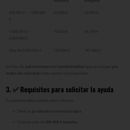
300.001 € – 1.000.000
20.000 €
25.000 €
€
1.000.001 € –
75.000 €
93.750 €
5.000.000 €
Más de 5.000.001 €
150.000 €
187.500 €
Se trata de
subvenciones no reembolsables
que se otorgan
por
orden de solicitud
, hasta agotar el presupuesto.
3. ✅ Requisitos para solicitar la ayuda
Tu empresa debe cumplir estos criterios:
Tener un
producto o servicio propio
.
Facturar más de
300.000 € anuales
.
Ser exportadora (solo si es una certificación voluntaria).