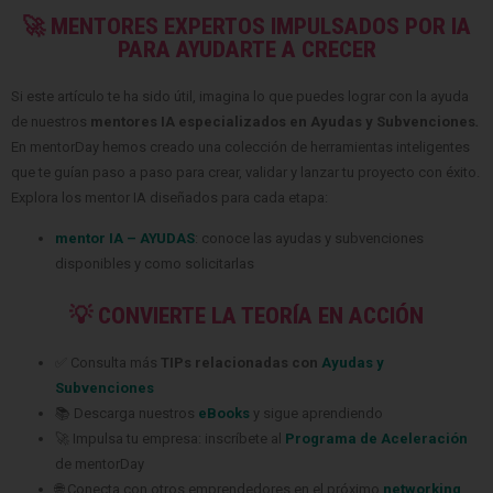
PARA AYUDARTE A CRECER
¡Valora este TIP!
Si este artículo te ha sido útil, imagina lo que puedes lograr con la ayuda
de nuestros
mentores IA especializados en Ayudas y Subvenciones
.
Tu opinión es importante para ayudarnos a mejorar
En mentorDay hemos creado una colección de herramientas inteligentes
que te guían paso a paso para crear, validar y lanzar tu proyecto con éxito.
Explora los mentor IA diseñados para cada etapa:
Nº votos «
4
» - Promedio «
5
»
mentor IA – AYUDAS
: conoce las ayudas y subvenciones
disponibles y como solicitarlas
💡 CONVIERTE LA TEORÍA EN ACCIÓN
✅ Consulta más
TIPs relacionadas con
Ayudas y
Subvenciones
📚 Descarga nuestros
eBooks
y sigue aprendiendo
🚀 Impulsa tu empresa: inscríbete al
Programa de Aceleración
de mentorDay
🌐 Conecta con otros emprendedores en el próximo
networking
🛠️Diseña tu plan de entrenamiento personalizado
para