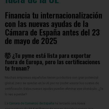
Financia tu internacionalización
con las nuevas ayudas de la
Cámara de España antes del 23
de mayo de 2025
🤯 ¿Tu pyme está lista para exportar
fuera de Europa, pero las certificaciones
te frenan?
Muchas empresas españolas tienen productos con gran potencial
global, pero se quedan en la UE por no poder asumir los costes de
certificación. Estas nuevas ayudas pueden eliminar ese obstáculo. ¿Te
lo vas a perder?
La
Cámara de Comercio de España
ha lanzado una nueva
convocatoria de
10,5 millones de euros
dirigida a pymes que
buscan
certificar sus productos o servicios para exportar fuera