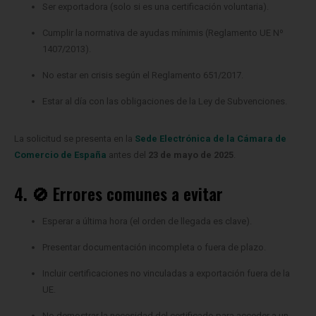
Cumplir la normativa de ayudas mínimis (Reglamento UE Nº
1407/2013).
No estar en crisis según el Reglamento 651/2017.
Estar al día con las obligaciones de la Ley de Subvenciones.
La solicitud se presenta en la
Sede Electrónica de la Cámara de
Comercio de España
antes del
23 de mayo de 2025
.
4. 🚫 Errores comunes a evitar
Esperar a última hora (el orden de llegada es clave).
Presentar documentación incompleta o fuera de plazo.
Incluir certificaciones no vinculadas a exportación fuera de la
UE.
No demostrar la necesidad del certificado para acceder a un
mercado concreto.