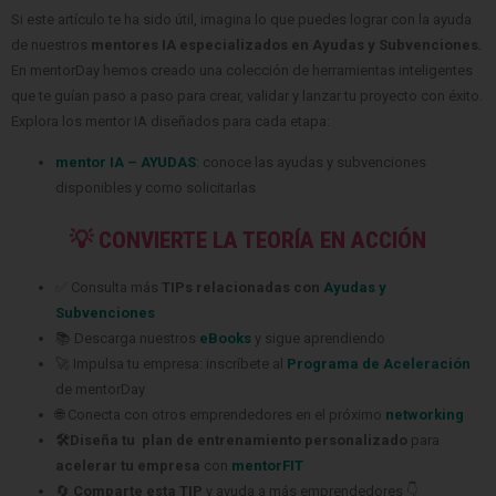
Si este artículo te ha sido útil, imagina lo que puedes lograr con la ayuda
de nuestros
mentores IA especializados en Ayudas y Subvenciones
.
En mentorDay hemos creado una colección de herramientas inteligentes
que te guían paso a paso para crear, validar y lanzar tu proyecto con éxito.
Explora los mentor IA diseñados para cada etapa:
mentor IA – AYUDAS
: conoce las ayudas y subvenciones
disponibles y como solicitarlas
💡 CONVIERTE LA TEORÍA EN ACCIÓN
✅ Consulta más
TIPs relacionadas con
Ayudas y
Subvenciones
📚 Descarga nuestros
eBooks
y sigue aprendiendo
🚀 Impulsa tu empresa: inscríbete al
Programa de Aceleración
de mentorDay
🌐 Conecta con otros emprendedores en el próximo
networking
🛠️Diseña tu plan de entrenamiento personalizado
para
acelerar tu empresa
con
mentorFIT
🔄
Comparte esta TIP
y ayuda a más emprendedores 👇