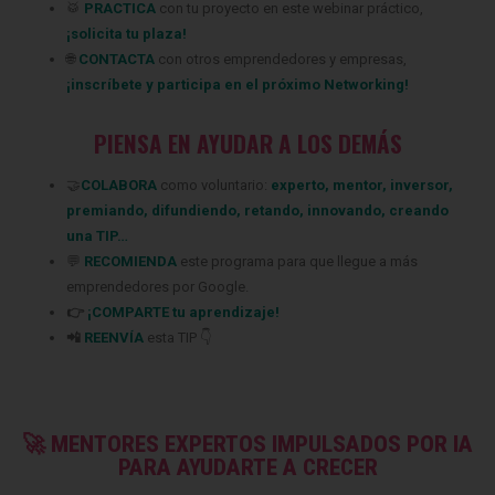
🥁
PRACTICA
con tu proyecto en este webinar práctico,
¡
solicita tu plaza
!
🌐
CONTACTA
con otros emprendedores y empresas,
¡
inscríbete
y participa en el próximo Networking!
PIENSA EN AYUDAR A LOS DEMÁS
🤝
COLABORA
como voluntario:
experto
,
mentor
,
inversor
,
premiando
,
difundiendo
,
retando
,
innovando
,
creando
una TIP
…
💬
RECOMIENDA
este programa para que llegue a más
emprendedores
por Google.
👉
¡COMPARTE tu aprendizaje!
📲
REENVÍA
esta TIP 👇
🚀 MENTORES EXPERTOS IMPULSADOS POR IA
PARA AYUDARTE A CRECER