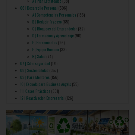
A | Plan Estratégico
(38)
06 | Desarrollo Personal
(506)
A | Competencias Personales
(186)
B | Reducir Fracaso
(65)
C | Bloqueos del Emprendedor
(32)
D | Formación y Aprendizaje
(90)
E | Herramientas
(26)
F | Equipo Humano
(33)
H | Salud
(74)
07 | Ciberseguridad
(171)
08 | Sostenibilidad
(357)
09 | Para Mentores
(156)
10 | Escuela para Business Angels
(55)
11 | Casos Prácticos
(331)
12 | Reactivación Empresarial
(126)