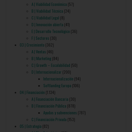
A | Viabilidad Económica
(57)
B | Viabilidad Técnica
(24)
C | Viabilidad Legal
(8)
D | Innovación abierta
(41)
E | Desarrollo Tecnológico
(36)
F | Sectores
(30)
03 | Crecimiento
(362)
A | Ventas
(46)
B | Marketing
(84)
C | Growth – Escalabilidad
(50)
D | Internacionalizar
(200)
Internacionalización
(94)
Softlanding Europa
(106)
04 | Financiación
(1.134)
A | Financiación Bancaria
(30)
B | Financiación Pública
(878)
Ayudas y subvenciones
(787)
C | Financiación Privada
(153)
05 | Estrategia
(82)