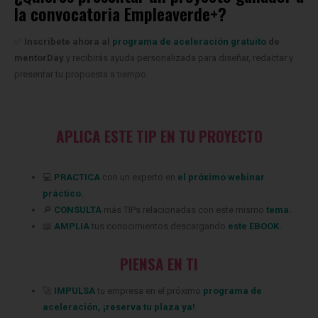
la convocatoria Empleaverde+?
✅
Inscríbete ahora al
programa de aceleración gratuito
de
mentorDay
y recibirás ayuda personalizada para diseñar, redactar y
presentar tu propuesta a tiempo.
APLICA ESTE TIP EN TU PROYECTO
💻
PRACTICA
con un experto en
el próximo webinar
práctico.
🔎
CONSULTA
más TIPs relacionadas
con este mismo
tema.
📖
AMPLIA
tus conocimientos descargando
este EBOOK
.
PIENSA EN TI
‍🚀
IMPULSA
tu empresa en el próximo
programa de
aceleración
,
¡
reserva tu plaza ya
!