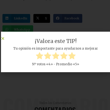
LinkedIn
X
Facebook
WhatsApp
¡Valora este TIP!
JAIME CAVERO
Tu opinión es importante para ayudarnos a mejorar
Presidente de la aceleradora mentorDay, inversor en
startups e impulsor de nuevas empresas a través de
Nº votos «
4
» - Promedio «
5
»
Dyrecto, DreaperB1 y mentorDay.
COMENTARIO
Todos los Comentarios