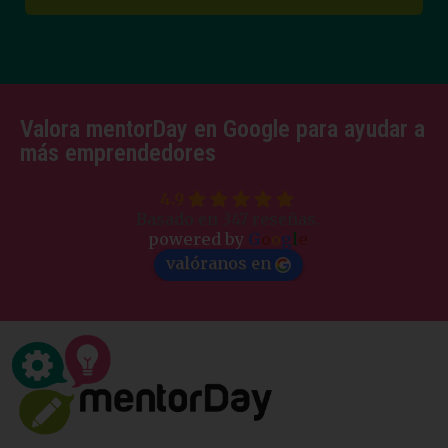
Valora mentorDay en Google para ayudar a
más emprendedores
4.9
Basado en 347 reseñas.
powered by
G
o
o
g
l
e
valóranos en