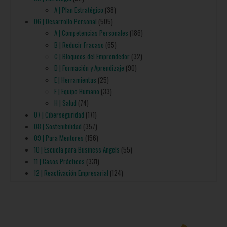
A | Plan Estratégico
(38)
06 | Desarrollo Personal
(505)
A | Competencias Personales
(186)
B | Reducir Fracaso
(65)
C | Bloqueos del Emprendedor
(32)
D | Formación y Aprendizaje
(90)
E | Herramientas
(25)
F | Equipo Humano
(33)
H | Salud
(74)
07 | Ciberseguridad
(171)
08 | Sostenibilidad
(357)
09 | Para Mentores
(156)
10 | Escuela para Business Angels
(55)
11 | Casos Prácticos
(331)
12 | Reactivación Empresarial
(124)