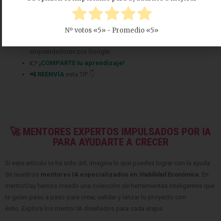
🤝
COLABORA
como voluntario:
experto
,
mentor
,
inversor
,
premiando
,
difundiendo
,
retando
,
innovando
,
creando
una TIP
…
Nº votos «
5
» - Promedio «
5
»
💬
RECOMIENDA
este programa para que llegue a más
emprendedores
por Google.
👉
¡COMPARTE tu aprendizaje!
📲
REENVÍA
esta TIP 👇
🚀 MENTORES EXPERTOS IMPULSADOS POR IA
PARA AYUDARTE A CRECER
Si este artículo te ha sido útil, imagina lo que puedes lograr con la ayuda
de nuestros
mentores IA especializados en
Viabilidad Económica
. En
mentorDay hemos creado una colección de herramientas inteligentes que
te guían paso a paso para crear, validar y lanzar tu proyecto con
éxito. Explora los mentor IA diseñados para cada etapa: