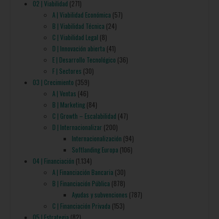
02 | Viabilidad
(271)
A | Viabilidad Económica
(57)
B | Viabilidad Técnica
(24)
C | Viabilidad Legal
(8)
D | Innovación abierta
(41)
E | Desarrollo Tecnológico
(36)
F | Sectores
(30)
03 | Crecimiento
(359)
A | Ventas
(46)
B | Marketing
(84)
C | Growth – Escalabilidad
(47)
D | Internacionalizar
(200)
Internacionalización
(94)
Softlanding Europa
(106)
04 | Financiación
(1.134)
A | Financiación Bancaria
(30)
B | Financiación Pública
(878)
Ayudas y subvenciones
(787)
C | Financiación Privada
(153)
05 | Estrategia
(82)