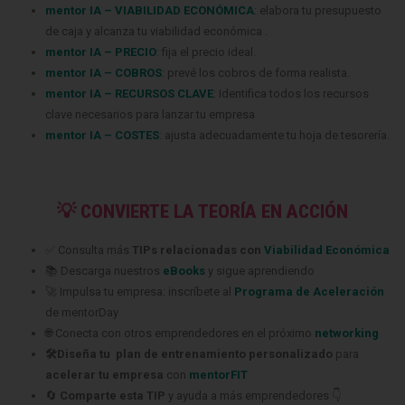
mentor IA – VIABILIDAD ECONÓMICA
: elabora tu presupuesto
de caja y alcanza tu viabilidad económica .
mentor IA – PRECIO
: fija el precio ideal.
mentor IA – COBROS
: prevé los cobros de forma realista.
mentor IA – RECURSOS CLAVE
: Identifica todos los recursos
clave necesarios para lanzar tu empresa
mentor IA – COSTES
: ajusta adecuadamente tu hoja de tesorería.
💡 CONVIERTE LA TEORÍA EN ACCIÓN
✅ Consulta más
TIPs relacionadas con
Viabilidad Económica
📚 Descarga nuestros
eBooks
y sigue aprendiendo
🚀 Impulsa tu empresa: inscríbete al
Programa de Aceleración
de mentorDay
🌐 Conecta con otros emprendedores en el próximo
networking
🛠️Diseña tu plan de entrenamiento personalizado
para
acelerar tu empresa
con
mentorFIT
🔄
Comparte esta TIP
y ayuda a más emprendedores 👇