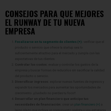
CONSEJOS PARA QUE MEJORES
EL RUNWAY DE TU NUEVA
EMPRESA
Focalizarse en tu segmento de clientes (+):
verificar que el
producto o servicio que ofrece la startup sea lo
suficientemente atractivo para el mercado y cumpla con las
expectativas de tus clientes.
Controlar los costos:
evaluar y controlar los gastos de la
empresa y buscar formas de reducirlos sin sacrificar la calidad
del producto o servicio.
Diversificar ingresos:
explorar nuevas fuentes de ingresos y
expandir los mercados para aumentar las oportunidades de
crecimiento. ¡¡Cuidado no pierdas tu foco!!
Desarrollar un plan financiero que anticipe tus
necesidades de
financiación:
crear un
plan financiero (+)
a
largo plazo que incluya un presupuesto realista y una estrategia