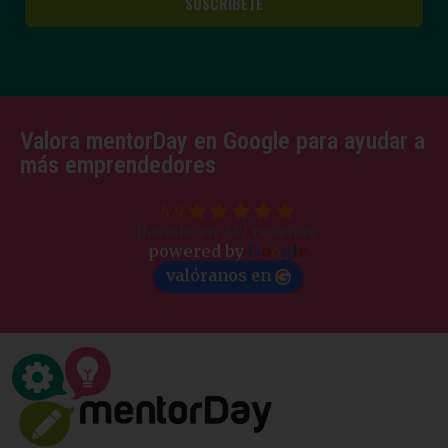
Valora mentorDay en Google para ayudar a
más emprendedores
4.9
Basado en 347 reseñas.
powered by
G
o
o
g
l
e
valóranos en