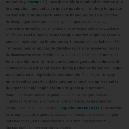
negocios y
startups (+)
para describir la cantidad de tiempo que
tu compañía tiene antes de que se quede sin fondos y tenga que
cerrar o buscar nuevas fuentes de financiación.
Es la cantidad
de tiempo que una empresa tiene para lograr sus objetivos y
convertirse en rentable o encontrar más inversión antes de quedarse
sin dinero.
Es el número de meses que pueden seguir operando
sin otra inyección de financiación.
Normalmente, se habla de 12 o
18 meses, pero en épocas de dificultades para cerrar nuevas rondas
de financiación es preferible ir a 24 o, incluso, 36 meses.
Pues si el
burn rate define el ritmo al que estamos gastando el dinero, el
runway nos va a marcar hasta dónde podemos llegar con lo que
nos queda en el depósito de combustible.
Es decir,
el runway
mide cuántos días de vida le quedan a nuestra empresa antes
de agotar la caja según el ritmo de gasto que tenemos
(suponiendo que nuestros gastos sean mayores que nuestros
ingresos). Además, el runway, en cierta medida, da una idea del
tiempo que tiene la startup para
negociar su ronda (+).
Si su runway
está muy ajustado y queda poca caja, entonces, tiene poco margen
para negociar y esto puede hacer que la startup acepte no muy
buenas condiciones con los inversores.