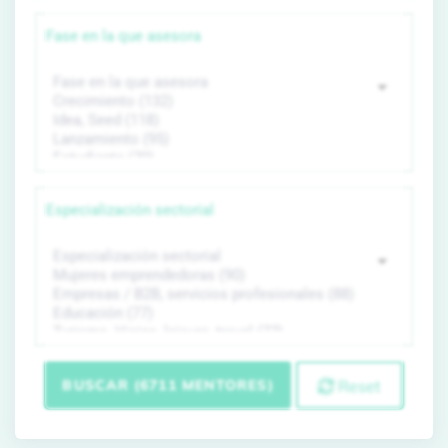
Fase en la que asesora
Especialización sectorial
BUSCAR (6711 MENTORES)
Reset