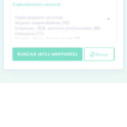
Especialización sectorial
BUSCAR (6711 MENTORES)
Reset