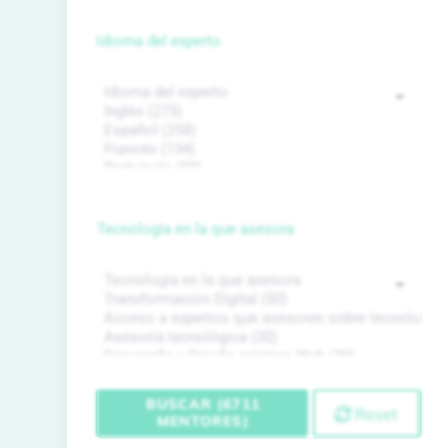
Idioma del experto
Tecnología en la que asesora
BUSCAR (6711
Reset
MENTORES)