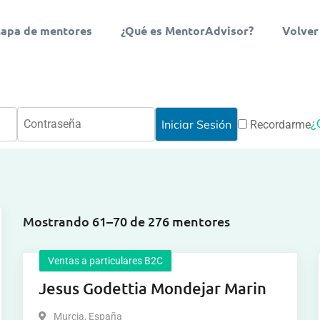
apa de mentores
¿Qué es MentorAdvisor?
Volver
¿
Recordarme
Mostrando 61–70 de 276 mentores
Ventas a particulares B2C
Jesus Godettia Mondejar Marin
Murcia
,
España