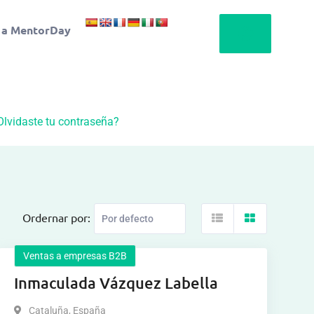
 a MentorDay
Olvidaste tu contraseña?
Ordernar por:
Ventas a empresas B2B
Inmaculada Vázquez Labella
Cataluña
,
España