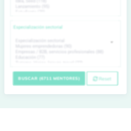
Especialización sectorial
BUSCAR (6711 MENTORES)
Reset