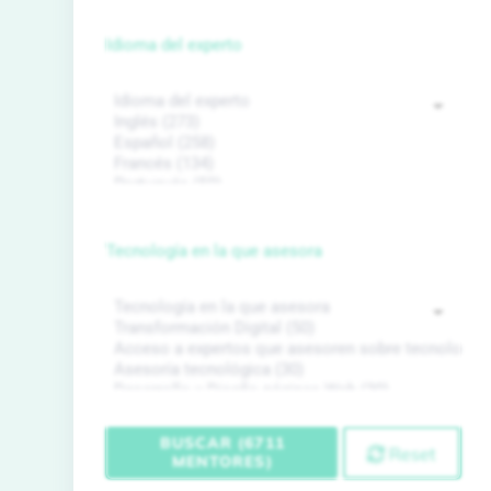
Idioma del experto
Tecnología en la que asesora
BUSCAR (6711
Reset
MENTORES)