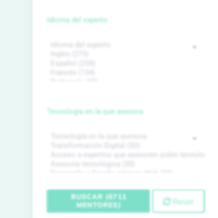
Idioma del experto
Tecnología en la que asesora
BUSCAR (6711
Reset
MENTORES)