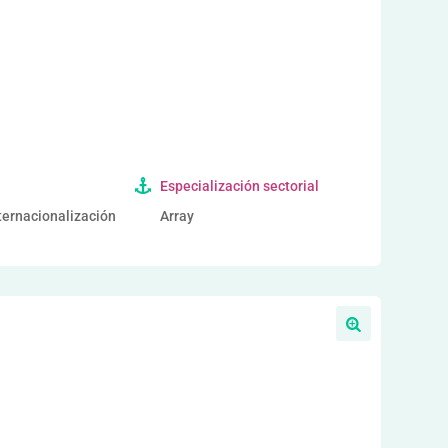
a
Especialización sectorial
nternacionalización
Array
a