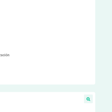
a
ización