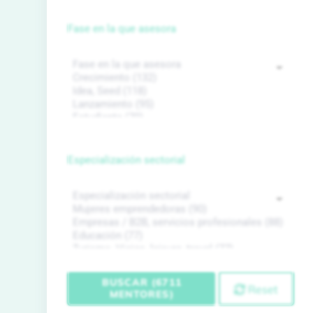
Fase en la que asesora
Especialización sectorial
BUSCAR (6711
Reset
MENTORES)